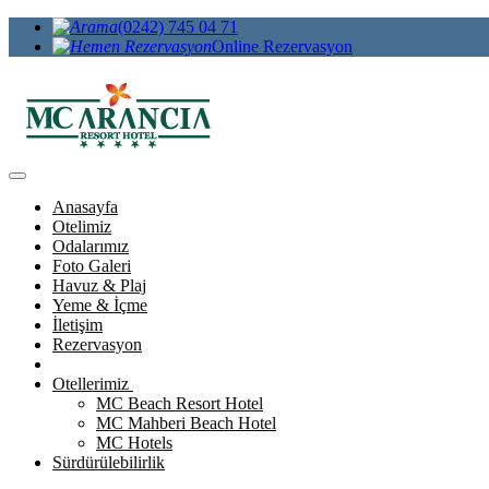
(0242) 745 04 71
Online Rezervasyon
Anasayfa
Otelimiz
Odalarımız
Foto Galeri
Havuz & Plaj
Yeme & İçme
İletişim
Rezervasyon
Otellerimiz
MC Beach Resort Hotel
MC Mahberi Beach Hotel
MC Hotels
Sürdürülebilirlik