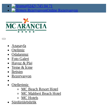
(0242) 745 04 71
Online Rezervasyon
Anasayfa
Otelimiz
Odalarımız
Foto Galeri
Havuz & Plaj
Yeme & İçme
İletişim
Rezervasyon
Otellerimiz
MC Beach Resort Hotel
MC Mahberi Beach Hotel
MC Hotels
Sürdürülebilirlik