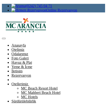
(0242) 745 04 71
Online Rezervasyon
Anasayfa
Otelimiz
Odalarımız
Foto Galeri
Havuz & Plaj
Yeme & İçme
İletişim
Rezervasyon
Otellerimiz
MC Beach Resort Hotel
MC Mahberi Beach Hotel
MC Hotels
Sürdürülebilirlik