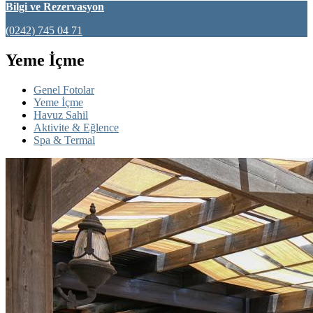
Bilgi ve Rezervasyon
(0242) 745 04 71
Yeme İçme
Genel Fotolar
Yeme İçme
Havuz Sahil
Aktivite & Eğlence
Spa & Termal