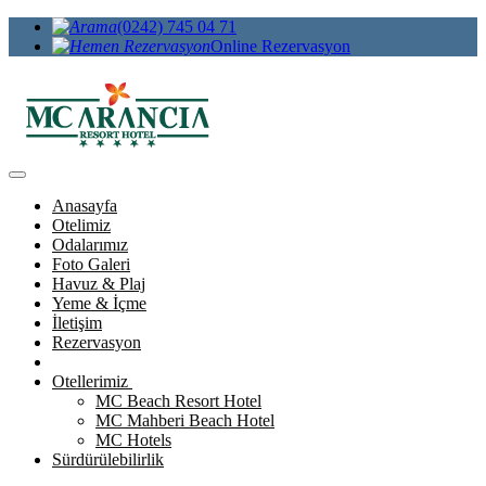
(0242) 745 04 71
Online Rezervasyon
Anasayfa
Otelimiz
Odalarımız
Foto Galeri
Havuz & Plaj
Yeme & İçme
İletişim
Rezervasyon
Otellerimiz
MC Beach Resort Hotel
MC Mahberi Beach Hotel
MC Hotels
Sürdürülebilirlik